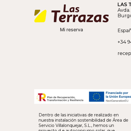
LAS 
Avda. 
Burg
Mi reserva
Espa
+34 9
recep
Dentro de las iniciativas de realizado en
nuestra instalación sostenibilidad de Área de
Servicio Villalonquejar, S.L., hemos un
proyecto d e autoconsumo solar, que