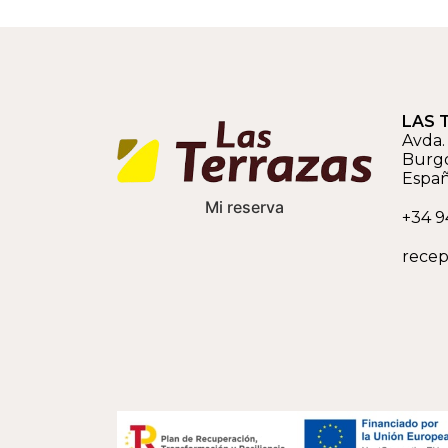
LAS 
Avda. 
Burg
Espa
Mi reserva
+34 9
recep