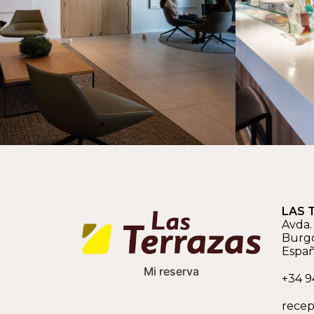
LAS 
Avda. 
Burg
Espa
Mi reserva
+34 9
recep