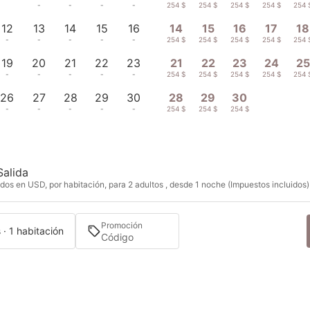
-
-
-
-
-
254 $
254 $
254 $
254 $
254 
12
13
14
15
16
14
15
16
17
18
-
-
-
-
-
254 $
254 $
254 $
254 $
254 
19
20
21
22
23
21
22
23
24
25
-
-
-
-
-
254 $
254 $
254 $
254 $
254 
26
27
28
29
30
28
29
30
-
-
-
-
-
254 $
254 $
254 $
Salida
dos en USD, por habitación, para 2 adultos , desde 1 noche (Impuestos incluidos)
Promoción
 · 1 habitación