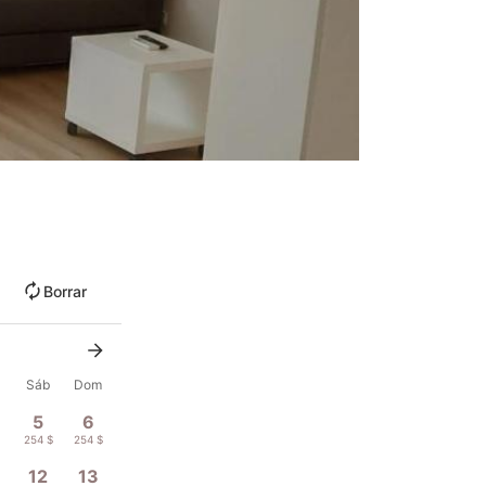
Borrar
Sáb
Dom
5
6
254 $
254 $
12
13