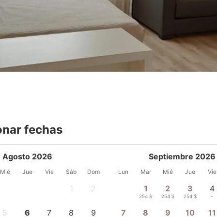
onar fechas
Agosto 2026
Septiembre 2026
Mié
Jue
Vie
Sáb
Dom
Lun
Mar
Mié
Jue
Vie
1
2
1
2
3
4
-
-
254 $
254 $
254 $
-
5
6
7
8
9
7
8
9
10
11