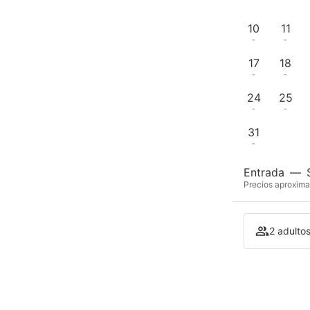
-
-
10
11
-
-
17
18
-
-
24
25
-
-
31
-
Entrada
—
Precios aproxima
2 adultos